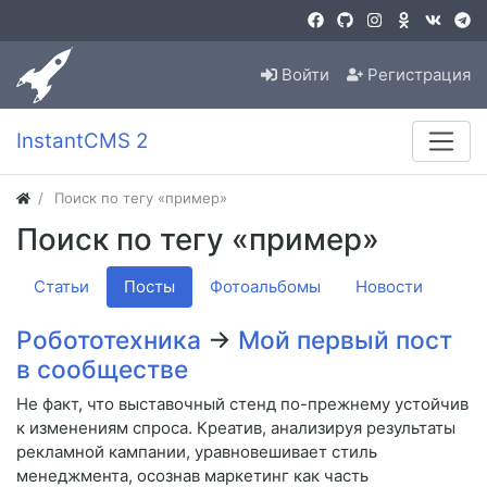
Войти
Регистрация
InstantCMS 2
Поиск по тегу «пример»
Поиск по тегу «пример»
Статьи
Посты
Фотоальбомы
Новости
Робототехника
→
Мой первый пост
в сообществе
Не факт, что выставочный стенд по-прежнему устойчив
к изменениям спроса. Креатив, анализируя результаты
рекламной кампании, уравновешивает стиль
менеджмента, осознав маркетинг как часть