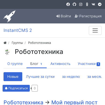
Войти
Регистрация
InstantCMS 2
Группы
Робототехника
Робототехника
О группе
Блог
Активность
Участники
1
1
Новые
Лучшие за сутки
за неделю
за месяц
Подписаться
0
Робототехника
→
Мой первый пост