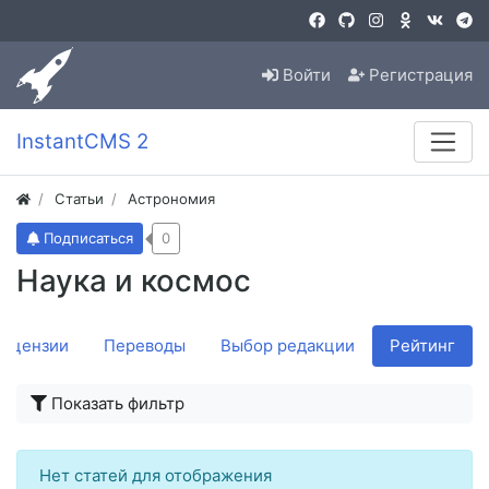
Войти
Регистрация
InstantCMS 2
Статьи
Астрономия
Подписаться
0
Наука и космос
ецензии
Переводы
Выбор редакции
Рейтинг
Показать фильтр
Нет статей для отображения